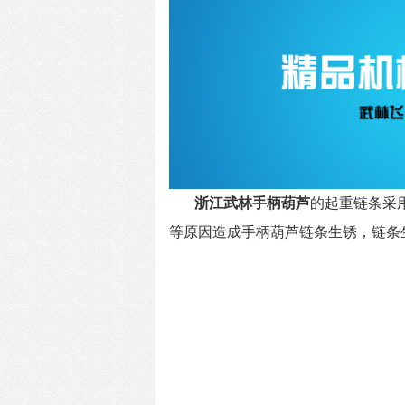
浙江武林手柄葫芦
的起重链条采
等原因造成手柄葫芦链条生锈，链条