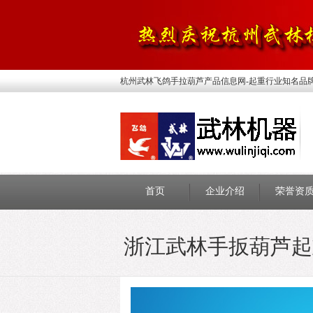
杭州武林飞鸽手拉葫芦产品信息网-起重行业知名品
首页
企业介绍
荣誉资
浙江武林手扳葫芦起