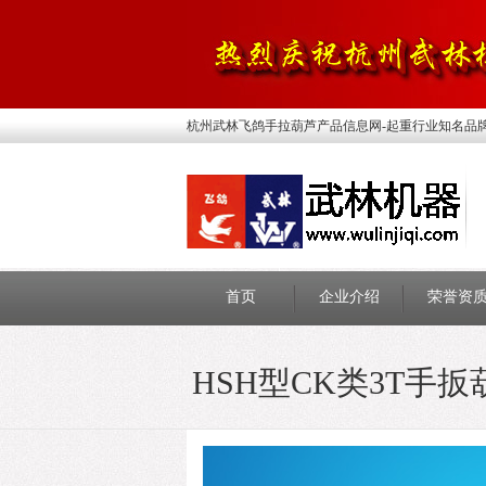
杭州武林飞鸽手拉葫芦产品信息网-起重行业知名品
首页
企业介绍
荣誉资
HSH型CK类3T手扳